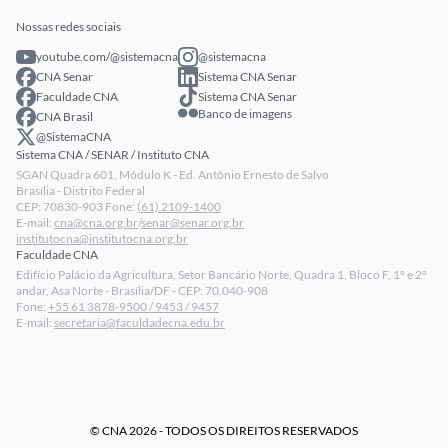
Publicações
Extranet
Arrecadação
Nossas redes sociais
Fale conosco
youtube.com/@sistemacna
@sistemacna
Política de Privacidade
CNA Senar
Sistema CNA Senar
LGPD - Lei Geral de Proteção de Dados
Faculdade CNA
Sistema CNA Senar
Banco de imagens
CNA Brasil
Relatórios de Transparência Salarial da CNA
@SistemaCNA
Sistema CNA / SENAR / Instituto CNA
SGAN Quadra 601, Módulo K - Ed. Antônio Ernesto de Salvo
Brasília - Distrito Federal
CEP: 70830-903 Fone:
(61) 2109-1400
E-mail:
cna@cna.org.br
/
senar@senar.org.br
institutocna@institutocna.org.br
Faculdade CNA
Edifício Palácio da Agricultura, Setor Bancário Norte, Quadra 1, Bloco F, 1º e 2º
andar, Asa Norte - Brasília/DF - CEP: 70.040-908
Fone:
+55 61 3878-9500 / 9453 / 9457
E-mail:
secretaria@faculdadecna.edu.br
© CNA 2026 - TODOS OS DIREITOS RESERVADOS