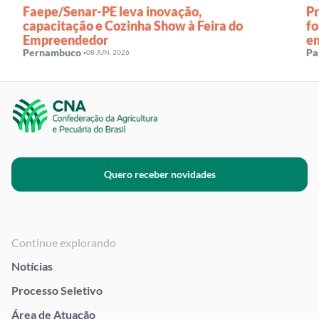
Faepe/Senar-PE leva inovação,
P
capacitação e Cozinha Show à Feira do
f
Empreendedor
e
Pernambuco ·
Pa
08 JUN. 2026
Quero receber novidades
Continue explorando
Notícias
Processo Seletivo
Área de Atuação