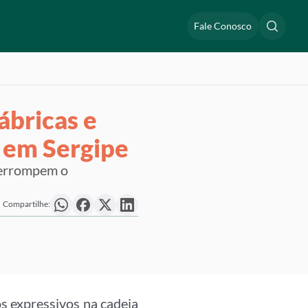
Fale Conosco
ábricas e
 em Sergipe
nterrompem o
Compartilhe:
s expressivos na cadeia