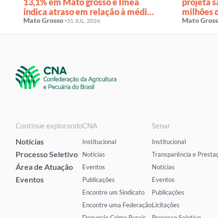
13,1% em Mato grosso e Imea
projeta s
indica atraso em relação à média
milhões 
histórica
Mato Grosso ·
Mato Gross
31 JUL. 2026
Continue explorando
CNA
Senar
Notícias
Institucional
Institucional
Processo Seletivo
Notícias
Transparência e Presta
Área de Atuação
Eventos
Notícias
Eventos
Publicações
Eventos
Encontre um Sindicato
Publicações
Encontre uma Federação
Licitações
Denuncie Crime Rurais
Processo Seletivo