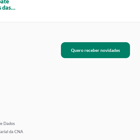
bate
s das
Quero receber novidades
de Dados
larial da CNA