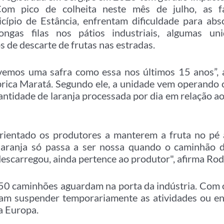
Com pico de colheita neste mês de julho, as fá
cípio de Estância, enfrentam dificuldade para abs
ngas filas nos pátios industriais, algumas un
s de descarte de frutas nas estradas.
 vemos uma safra como essa nos últimos 15 anos”, a
ábrica Maratá. Segundo ele, a unidade vem operando
ntidade de laranja processada por dia em relação a
ientado os produtores a manterem a fruta no pé a
 laranja só passa a ser nossa quando o caminhão
 descarregou, ainda pertence ao produtor", afirma Ro
50 caminhões aguardam na porta da indústria. Com o
tam suspender temporariamente as atividades ou en
a Europa.