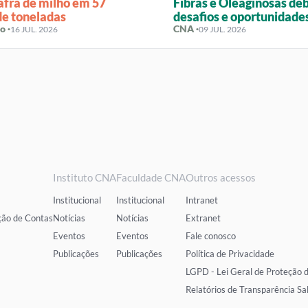
afra de milho em 57
Fibras e Oleaginosas de
de toneladas
desafios e oportunidade
o ·
cadeias produtivas
CNA ·
16 JUL. 2026
09 JUL. 2026
Instituto CNA
Faculdade CNA
Outros acessos
Institucional
Institucional
Intranet
ção de Contas
Notícias
Notícias
Extranet
Eventos
Eventos
Fale conosco
Publicações
Publicações
Política de Privacidade
LGPD - Lei Geral de Proteção 
Relatórios de Transparência Sa