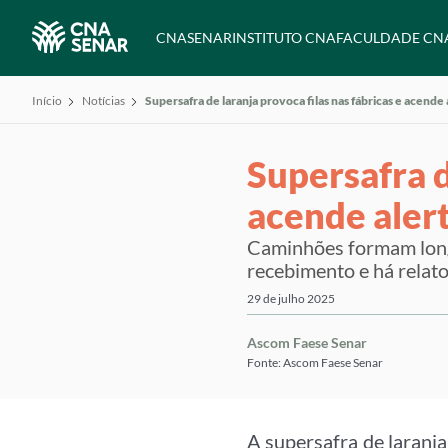
CNA
SENAR
INSTITUTO CNA
FACULDADE CN
Início
Notícias
Supersafra de laranja provoca filas nas fábricas e acend
Supersafra d
acende aler
Caminhões formam longa
recebimento e há relato
29 de julho 2025
Ascom Faese Senar
Fonte: Ascom Faese Senar
A supersafra de laranj