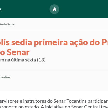
A
rte do Senar
lis sedia primeira ação do 
o Senar
 na última sexta (13)
cantins
ervisores e instrutores do Senar Tocantins participa
onorte no estado. A iniciativa do Senar Central tev