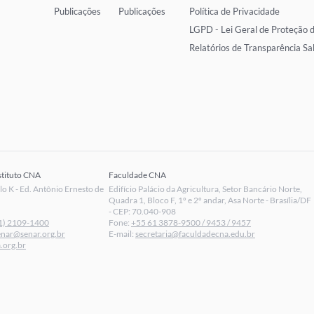
Publicações
Publicações
Política de Privacidade
LGPD - Lei Geral de Proteção 
Relatórios de Transparência Sa
stituto CNA
Faculdade CNA
 K - Ed. Antônio Ernesto de
Edifício Palácio da Agricultura, Setor Bancário Norte,
Quadra 1, Bloco F, 1º e 2º andar, Asa Norte - Brasília/DF
- CEP: 70.040-908
1) 2109-1400
Fone:
+55 61 3878-9500 / 9453 / 9457
enar@senar.org.br
E-mail:
secretaria@faculdadecna.edu.br
.org.br