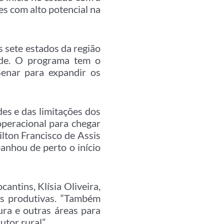
es com alto potencial na
 sete estados da região
ade. O programa tem o
Senar para expandir os
es e das limitações dos
operacional para chegar
lton Francisco de Assis
anhou de perto o início
antins, Klísia Oliveira,
as produtivas. “Também
ura e outras áreas para
utor rural”.