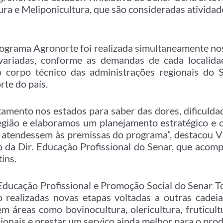
ra e Meliponicultura, que são consideradas atividad
rograma Agronorte foi realizada simultaneamente nos
 variadas, conforme as demandas de cada localid
o corpo técnico das administrações regionais do 
rte do país.
amento nos estados para saber das dores, dificuldad
egião e elaboramos um planejamento estratégico e 
 atendessem às premissas do programa”, destacou Vi
co da Dir. Educação Profissional do Senar, que acomp
ins.
ducação Profissional e Promoção Social do Senar Toc
o realizadas novas etapas voltadas a outras cadei
m áreas como bovinocultura, olericultura, fruticult
sionais e prestar um serviço ainda melhor para o prod