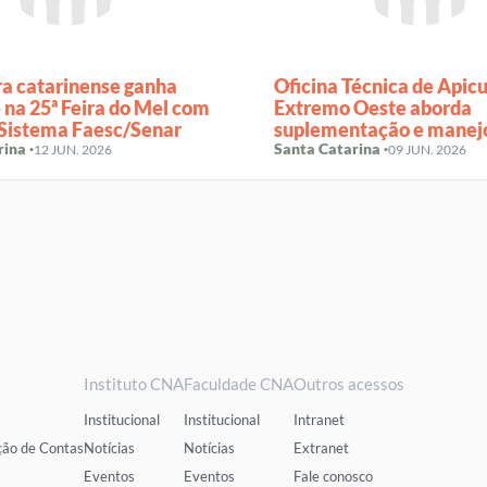
ra catarinense ganha
Oficina Técnica de Apicu
 na 25ª Feira do Mel com
Extremo Oeste aborda
 Sistema Faesc/Senar
suplementação e manej
ina ·
inverno
Santa Catarina ·
12 JUN. 2026
09 JUN. 2026
Instituto CNA
Faculdade CNA
Outros acessos
Institucional
Institucional
Intranet
ção de Contas
Notícias
Notícias
Extranet
Eventos
Eventos
Fale conosco