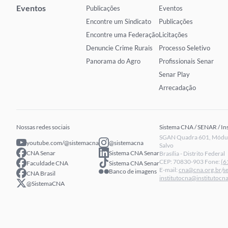
Eventos
Publicações
Eventos
Encontre um Sindicato
Publicações
Encontre uma Federação
Licitações
Denuncie Crime Rurais
Processo Seletivo
Panorama do Agro
Profissionais Senar
Senar Play
Arrecadação
Nossas redes sociais
Sistema CNA / SENAR / In
SGAN Quadra 601, Módulo
youtube.com/@sistemacna
@sistemacna
Salvo
CNA Senar
Sistema CNA Senar
Brasília - Distrito Federal
CEP: 70830-903 Fone:
(6
Faculdade CNA
Sistema CNA Senar
E-mail:
cna@cna.org.br
/
s
Banco de imagens
CNA Brasil
institutocna@institutocna
@SistemaCNA