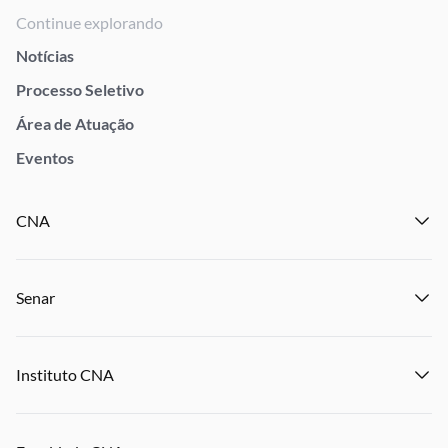
Continue explorando
Notícias
Processo Seletivo
Área de Atuação
Eventos
CNA
Institucional
Senar
Notícias
Eventos
Institucional
Publicações
Instituto CNA
Transparência e Prestação de Contas
Encontre um Sindicato
Notícias
Encontre uma Federação
Institucional
Eventos
Denuncie Crime Rurais