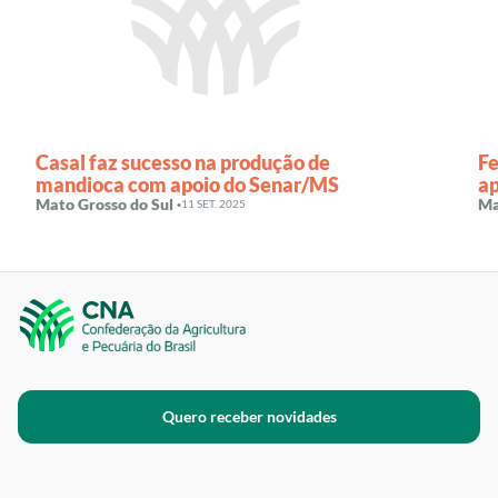
Casal faz sucesso na produção de
Fe
mandioca com apoio do Senar/MS
ap
Mato Grosso do Sul ·
Ma
11 SET. 2025
Quero receber novidades