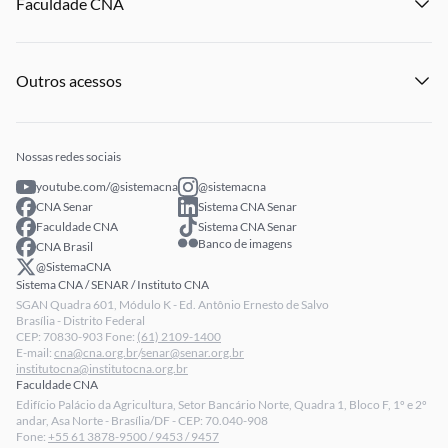
Faculdade CNA
Notícias
Publicações
Panorama do Agro
Eventos
Licitações
Institucional
Publicações
Processo Seletivo
Outros acessos
Notícias
Profissionais Senar
Eventos
Intranet
Senar Play
Publicações
Extranet
Arrecadação
Nossas redes sociais
Fale conosco
youtube.com/@sistemacna
@sistemacna
Política de Privacidade
CNA Senar
Sistema CNA Senar
LGPD - Lei Geral de Proteção de Dados
Faculdade CNA
Sistema CNA Senar
Banco de imagens
CNA Brasil
Relatórios de Transparência Salarial da CNA
@SistemaCNA
Sistema CNA / SENAR / Instituto CNA
SGAN Quadra 601, Módulo K - Ed. Antônio Ernesto de Salvo
Brasília - Distrito Federal
CEP: 70830-903 Fone:
(61) 2109-1400
E-mail:
cna@cna.org.br
/
senar@senar.org.br
institutocna@institutocna.org.br
Faculdade CNA
Edifício Palácio da Agricultura, Setor Bancário Norte, Quadra 1, Bloco F, 1º e 2º
andar, Asa Norte - Brasília/DF - CEP: 70.040-908
Fone:
+55 61 3878-9500 / 9453 / 9457