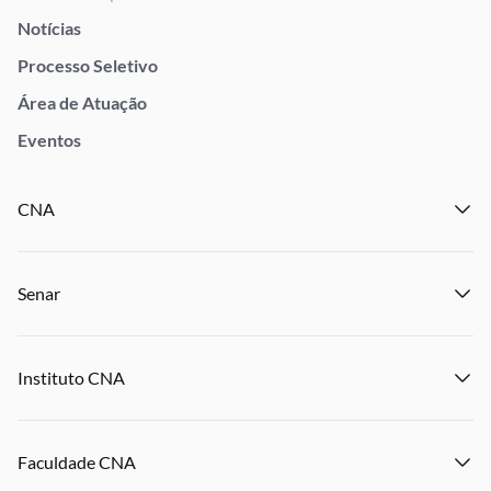
Notícias
Processo Seletivo
Área de Atuação
Eventos
CNA
Institucional
Senar
Notícias
Eventos
Institucional
Publicações
Instituto CNA
Transparência e Prestação de Contas
Encontre um Sindicato
Notícias
Encontre uma Federação
Institucional
Eventos
Denuncie Crime Rurais
Faculdade CNA
Notícias
Publicações
Panorama do Agro