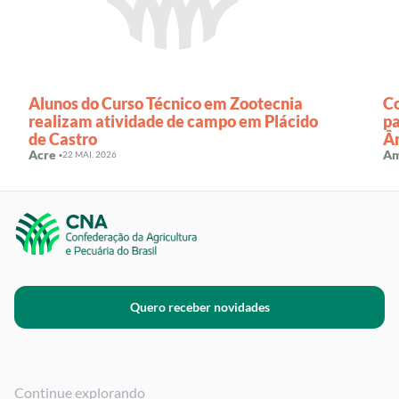
Alunos do Curso Técnico em Zootecnia
C
realizam atividade de campo em Plácido
pa
de Castro
Â
Acre ·
Am
22 MAI. 2026
Quero receber novidades
Continue explorando