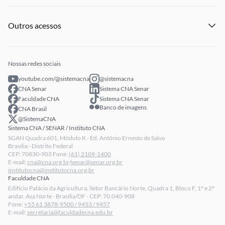
Eventos
Licitações
Institucional
Publicações
Processo Seletivo
Outros acessos
Notícias
Profissionais Senar
Eventos
Intranet
Senar Play
Publicações
Extranet
Arrecadação
Nossas redes sociais
Fale conosco
youtube.com/@sistemacna
@sistemacna
Política de Privacidade
CNA Senar
Sistema CNA Senar
LGPD - Lei Geral de Proteção de Dados
Faculdade CNA
Sistema CNA Senar
Banco de imagens
CNA Brasil
Relatórios de Transparência Salarial da CNA
@SistemaCNA
Sistema CNA / SENAR / Instituto CNA
SGAN Quadra 601, Módulo K - Ed. Antônio Ernesto de Salvo
Brasília - Distrito Federal
CEP: 70830-903 Fone:
(61) 2109-1400
E-mail:
cna@cna.org.br
/
senar@senar.org.br
institutocna@institutocna.org.br
Faculdade CNA
Edifício Palácio da Agricultura, Setor Bancário Norte, Quadra 1, Bloco F, 1º e 2º
andar, Asa Norte - Brasília/DF - CEP: 70.040-908
Fone:
+55 61 3878-9500 / 9453 / 9457
E-mail:
secretaria@faculdadecna.edu.br