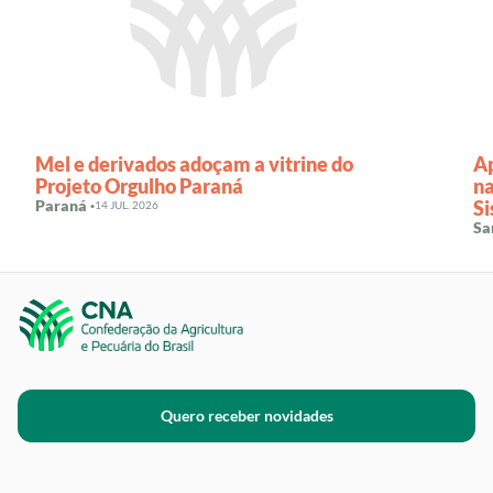
Mel e derivados adoçam a vitrine do
Ap
Projeto Orgulho Paraná
na
Paraná ·
S
14 JUL. 2026
Sa
Quero receber novidades