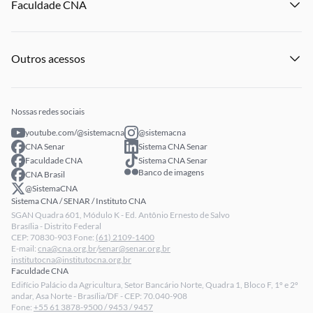
Faculdade CNA
Notícias
Publicações
Panorama do Agro
Eventos
Licitações
Institucional
Publicações
Processo Seletivo
Outros acessos
Notícias
Profissionais Senar
Eventos
Intranet
Senar Play
Publicações
Extranet
Arrecadação
Nossas redes sociais
Fale conosco
youtube.com/@sistemacna
@sistemacna
Política de Privacidade
CNA Senar
Sistema CNA Senar
LGPD - Lei Geral de Proteção de Dados
Faculdade CNA
Sistema CNA Senar
Banco de imagens
CNA Brasil
Relatórios de Transparência Salarial da CNA
@SistemaCNA
Sistema CNA / SENAR / Instituto CNA
SGAN Quadra 601, Módulo K - Ed. Antônio Ernesto de Salvo
Brasília - Distrito Federal
CEP: 70830-903 Fone:
(61) 2109-1400
E-mail:
cna@cna.org.br
/
senar@senar.org.br
institutocna@institutocna.org.br
Faculdade CNA
Edifício Palácio da Agricultura, Setor Bancário Norte, Quadra 1, Bloco F, 1º e 2º
andar, Asa Norte - Brasília/DF - CEP: 70.040-908
Fone:
+55 61 3878-9500 / 9453 / 9457