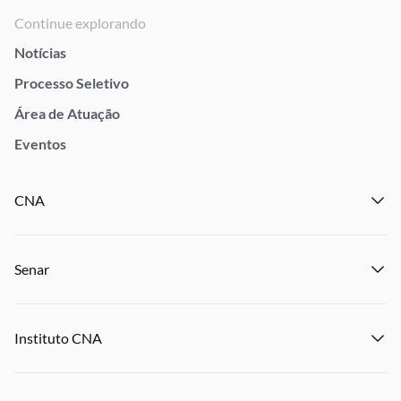
Continue explorando
Notícias
Processo Seletivo
Área de Atuação
Eventos
CNA
Institucional
Senar
Notícias
Eventos
Institucional
Publicações
Instituto CNA
Transparência e Prestação de Contas
Encontre um Sindicato
Notícias
Encontre uma Federação
Institucional
Eventos
Denuncie Crime Rurais