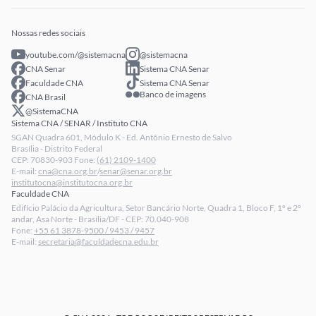
Eventos
Intranet
Senar Play
Publicações
Extranet
Arrecadação
Nossas redes sociais
Fale conosco
youtube.com/@sistemacna
@sistemacna
Política de Privacidade
CNA Senar
Sistema CNA Senar
LGPD - Lei Geral de Proteção de Dados
Faculdade CNA
Sistema CNA Senar
Banco de imagens
CNA Brasil
Relatórios de Transparência Salarial da CNA
@SistemaCNA
Sistema CNA / SENAR / Instituto CNA
SGAN Quadra 601, Módulo K - Ed. Antônio Ernesto de Salvo
Brasília - Distrito Federal
CEP: 70830-903 Fone:
(61) 2109-1400
E-mail:
cna@cna.org.br
/
senar@senar.org.br
institutocna@institutocna.org.br
Faculdade CNA
Edifício Palácio da Agricultura, Setor Bancário Norte, Quadra 1, Bloco F, 1º e 2º
andar, Asa Norte - Brasília/DF - CEP: 70.040-908
Fone:
+55 61 3878-9500 / 9453 / 9457
E-mail:
secretaria@faculdadecna.edu.br