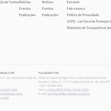
ção de Contas
Notícias
Notícias
Extranet
Eventos
Eventos
Fale conosco
Publicações
Publicações
Política de Privacidade
LGPD - Lei Geral de Proteção 
Relatórios de Transparência Sa
stituto CNA
Faculdade CNA
 K - Ed. Antônio Ernesto de
Edifício Palácio da Agricultura, Setor Bancário Norte,
Quadra 1, Bloco F, 1º e 2º andar, Asa Norte - Brasília/DF
- CEP: 70.040-908
1) 2109-1400
Fone:
+55 61 3878-9500 / 9453 / 9457
enar@senar.org.br
E-mail:
secretaria@faculdadecna.edu.br
.org.br