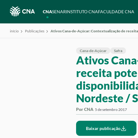
CNA
SENAR
INSTITUTO CNA
FACULDADE CNA
início
Publicações
Ativos Cana-de-Açúcar: Contextualização de receita 
Cana-de-Açúcar
Safra
Ativos Cana
receita pote
disponibilid
Nordeste / 
Por CNA
5 de setembro 2017
Baixar publicação