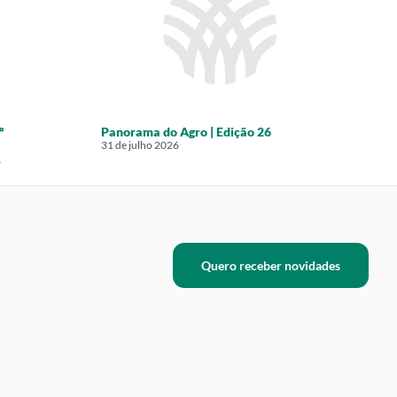
º
Panorama do Agro | Edição 26
P
31 de julho 2026
2
6
Quero receber novidades