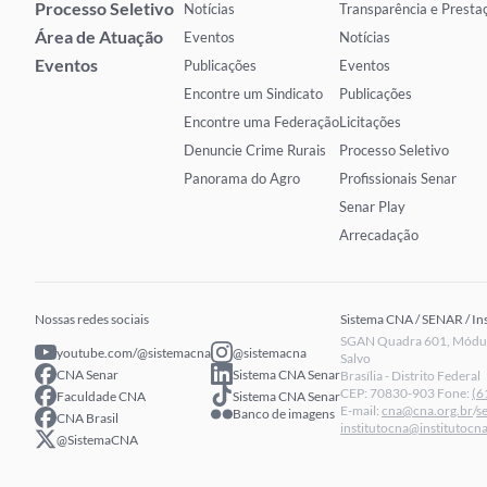
Processo Seletivo
Notícias
Transparência e Presta
Área de Atuação
Eventos
Notícias
Eventos
Publicações
Eventos
Encontre um Sindicato
Publicações
Encontre uma Federação
Licitações
Denuncie Crime Rurais
Processo Seletivo
Panorama do Agro
Profissionais Senar
Senar Play
Arrecadação
Nossas redes sociais
Sistema CNA / SENAR / In
SGAN Quadra 601, Módulo
youtube.com/@sistemacna
@sistemacna
Salvo
CNA Senar
Sistema CNA Senar
Brasília - Distrito Federal
CEP: 70830-903 Fone:
(6
Faculdade CNA
Sistema CNA Senar
E-mail:
cna@cna.org.br
/
s
Banco de imagens
CNA Brasil
institutocna@institutocna
@SistemaCNA