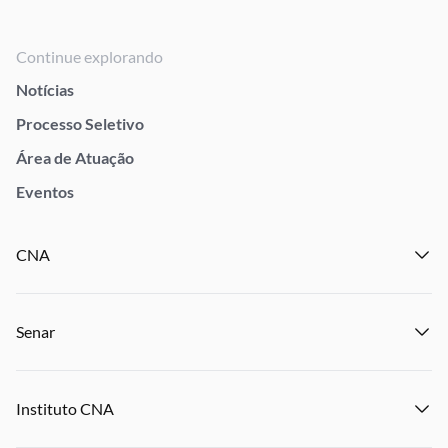
Continue explorando
Notícias
Processo Seletivo
Área de Atuação
Eventos
CNA
Institucional
Senar
Notícias
Eventos
Institucional
Publicações
Instituto CNA
Transparência e Prestação de Contas
Encontre um Sindicato