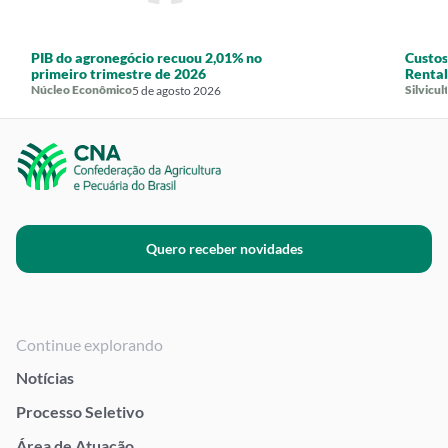
PIB do agronegócio recuou 2,01% no
Custos
primeiro trimestre de 2026
Rentab
Núcleo Econômico
Silvicul
5 de agosto 2026
Quero receber novidades
Continue explorando
Notícias
Processo Seletivo
Área de Atuação