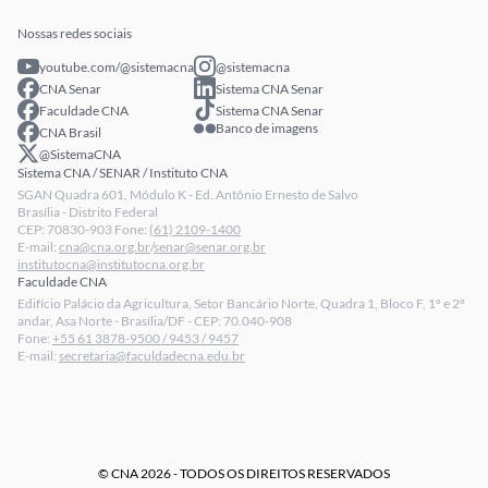
Publicações
Extranet
Arrecadação
Nossas redes sociais
Fale conosco
youtube.com/@sistemacna
@sistemacna
Política de Privacidade
CNA Senar
Sistema CNA Senar
LGPD - Lei Geral de Proteção de Dados
Faculdade CNA
Sistema CNA Senar
Banco de imagens
CNA Brasil
Relatórios de Transparência Salarial da CNA
@SistemaCNA
Sistema CNA / SENAR / Instituto CNA
SGAN Quadra 601, Módulo K - Ed. Antônio Ernesto de Salvo
Brasília - Distrito Federal
CEP: 70830-903 Fone:
(61) 2109-1400
E-mail:
cna@cna.org.br
/
senar@senar.org.br
institutocna@institutocna.org.br
Faculdade CNA
Edifício Palácio da Agricultura, Setor Bancário Norte, Quadra 1, Bloco F, 1º e 2º
andar, Asa Norte - Brasília/DF - CEP: 70.040-908
Fone:
+55 61 3878-9500 / 9453 / 9457
E-mail:
secretaria@faculdadecna.edu.br
© CNA 2026 - TODOS OS DIREITOS RESERVADOS