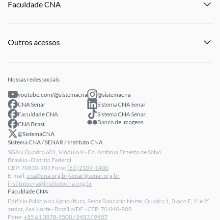
Faculdade CNA
Notícias
Publicações
Panorama do Agro
Eventos
Licitações
Institucional
Publicações
Processo Seletivo
Outros acessos
Notícias
Profissionais Senar
Eventos
Intranet
Senar Play
Publicações
Extranet
Arrecadação
Nossas redes sociais
Fale conosco
youtube.com/@sistemacna
@sistemacna
Política de Privacidade
CNA Senar
Sistema CNA Senar
LGPD - Lei Geral de Proteção de Dados
Faculdade CNA
Sistema CNA Senar
Banco de imagens
CNA Brasil
Relatórios de Transparência Salarial da CNA
@SistemaCNA
Sistema CNA / SENAR / Instituto CNA
SGAN Quadra 601, Módulo K - Ed. Antônio Ernesto de Salvo
Brasília - Distrito Federal
CEP: 70830-903 Fone:
(61) 2109-1400
E-mail:
cna@cna.org.br
/
senar@senar.org.br
institutocna@institutocna.org.br
Faculdade CNA
Edifício Palácio da Agricultura, Setor Bancário Norte, Quadra 1, Bloco F, 1º e 2º
andar, Asa Norte - Brasília/DF - CEP: 70.040-908
Fone:
+55 61 3878-9500 / 9453 / 9457