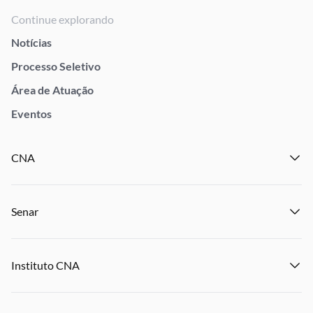
Continue explorando
Notícias
Processo Seletivo
Área de Atuação
Eventos
CNA
Institucional
Senar
Notícias
Eventos
Institucional
Publicações
Instituto CNA
Transparência e Prestação de Contas
Encontre um Sindicato
Notícias
Encontre uma Federação
Institucional
Eventos
Denuncie Crime Rurais