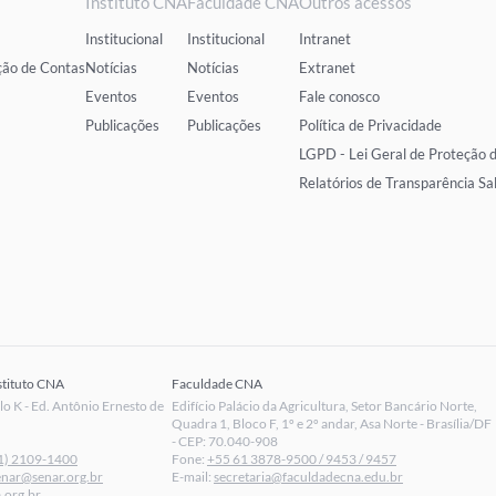
Instituto CNA
Faculdade CNA
Outros acessos
Institucional
Institucional
Intranet
ção de Contas
Notícias
Notícias
Extranet
Eventos
Eventos
Fale conosco
Publicações
Publicações
Política de Privacidade
LGPD - Lei Geral de Proteção 
Relatórios de Transparência Sa
stituto CNA
Faculdade CNA
 K - Ed. Antônio Ernesto de
Edifício Palácio da Agricultura, Setor Bancário Norte,
Quadra 1, Bloco F, 1º e 2º andar, Asa Norte - Brasília/DF
- CEP: 70.040-908
1) 2109-1400
Fone:
+55 61 3878-9500 / 9453 / 9457
enar@senar.org.br
E-mail:
secretaria@faculdadecna.edu.br
.org.br