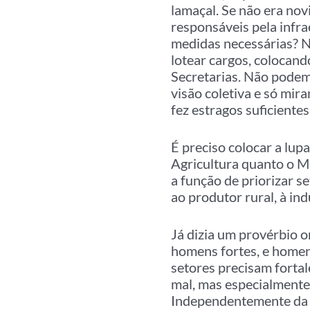
lamaçal. Se não era novi
responsáveis pela infr
medidas necessárias? 
lotear cargos, colocand
Secretarias. Não podem
visão coletiva e só mir
fez estragos suficientes
É preciso colocar a lup
Agricultura quanto o M
a função de priorizar s
ao produtor rural, à ind
Já dizia um provérbio o
homens fortes, e homens
setores precisam fortal
mal, mas especialmente 
Independentemente da c