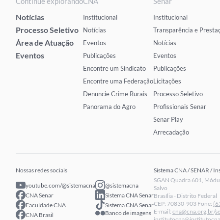
Continue explorando
CNA
Senar
Notícias
Institucional
Institucional
Processo Seletivo
Notícias
Transparência e Presta
Área de Atuação
Eventos
Notícias
Eventos
Publicações
Eventos
Encontre um Sindicato
Publicações
Encontre uma Federação
Licitações
Denuncie Crime Rurais
Processo Seletivo
Panorama do Agro
Profissionais Senar
Senar Play
Arrecadação
Nossas redes sociais
Sistema CNA / SENAR / In
SGAN Quadra 601, Módulo
youtube.com/@sistemacna
@sistemacna
Salvo
CNA Senar
Sistema CNA Senar
Brasília - Distrito Federal
CEP: 70830-903 Fone:
(6
Faculdade CNA
Sistema CNA Senar
E-mail:
cna@cna.org.br
/
s
Banco de imagens
CNA Brasil
institutocna@institutocna