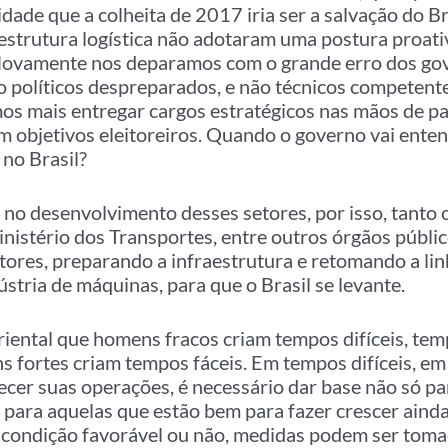
dade que a colheita de 2017 iria ser a salvação do Br
aestrutura logística não adotaram uma postura proati
Novamente nos deparamos com o grande erro dos go
o políticos despreparados, e não técnicos competente
os mais entregar cargos estratégicos nas mãos de pa
am objetivos eleitoreiros. Quando o governo vai enten
 no Brasil?
a no desenvolvimento desses setores, por isso, tanto 
inistério dos Transportes, entre outros órgãos púb
etores, preparando a infraestrutura e retomando a l
ústria de máquinas, para que o Brasil se levante.
riental que homens fracos criam tempos difíceis, temp
 fortes criam tempos fáceis. Em tempos difíceis, em 
ecer suas operações, é necessário dar base não só pa
para aquelas que estão bem para fazer crescer ainda
ondição favorável ou não, medidas podem ser tomad