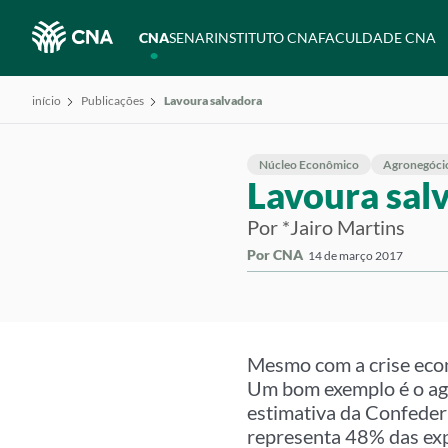
CNA
SENAR
INSTITUTO CNA
FACULDADE CNA
início
Publicações
Lavoura salvadora
Núcleo Econômico
Agronegóci
Lavoura sal
Por *Jairo Martins
Por CNA
14 de março 2017
Mesmo com a crise econ
Um bom exemplo é o ag
estimativa da Confedera
representa 48% das exp