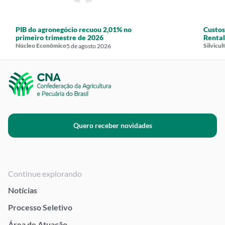
PIB do agronegócio recuou 2,01% no
Custos
primeiro trimestre de 2026
Rentab
Núcleo Econômico
Silvicul
5 de agosto 2026
Quero receber novidades
Continue explorando
Notícias
Processo Seletivo
Área de Atuação