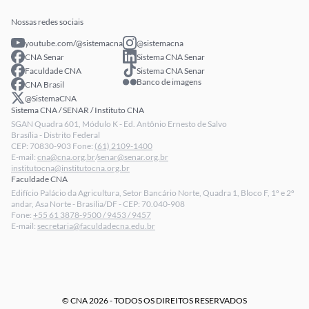
Publicações
Extranet
Arrecadação
Nossas redes sociais
Fale conosco
youtube.com/@sistemacna
@sistemacna
Política de Privacidade
CNA Senar
Sistema CNA Senar
LGPD - Lei Geral de Proteção de Dados
Faculdade CNA
Sistema CNA Senar
Banco de imagens
CNA Brasil
Relatórios de Transparência Salarial da CNA
@SistemaCNA
Sistema CNA / SENAR / Instituto CNA
SGAN Quadra 601, Módulo K - Ed. Antônio Ernesto de Salvo
Brasília - Distrito Federal
CEP: 70830-903 Fone:
(61) 2109-1400
E-mail:
cna@cna.org.br
/
senar@senar.org.br
institutocna@institutocna.org.br
Faculdade CNA
Edifício Palácio da Agricultura, Setor Bancário Norte, Quadra 1, Bloco F, 1º e 2º
andar, Asa Norte - Brasília/DF - CEP: 70.040-908
Fone:
+55 61 3878-9500 / 9453 / 9457
E-mail:
secretaria@faculdadecna.edu.br
© CNA 2026 - TODOS OS DIREITOS RESERVADOS