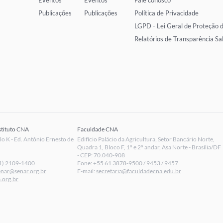
Eventos
Eventos
Fale conosco
Publicações
Publicações
Política de Privacidade
LGPD - Lei Geral de Proteção 
Relatórios de Transparência Sa
stituto CNA
Faculdade CNA
 K - Ed. Antônio Ernesto de
Edifício Palácio da Agricultura, Setor Bancário Norte,
Quadra 1, Bloco F, 1º e 2º andar, Asa Norte - Brasília/DF
- CEP: 70.040-908
1) 2109-1400
Fone:
+55 61 3878-9500 / 9453 / 9457
enar@senar.org.br
E-mail:
secretaria@faculdadecna.edu.br
.org.br