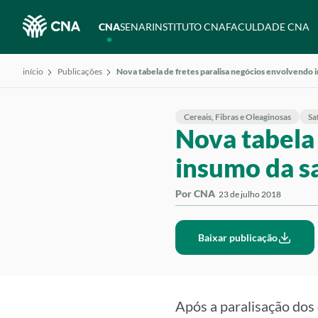
CNA
SENAR
INSTITUTO CNA
FACULDADE CNA
início
Publicações
Nova tabela de fretes paralisa negócios envolvendo 
Cereais, Fibras e Oleaginosas
Sa
Nova tabela 
insumo da s
Por CNA
23 de julho 2018
Baixar publicação
Após a paralisação dos