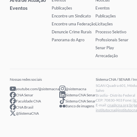
Eventos
Notícias
Eventos
Publicações
Eventos
Encontre um Sindicato
Publicações
Encontre uma Federação
Licitações
Denuncie Crime Rurais
Processo Seletivo
Panorama do Agro
Profissionais Senar
Senar Play
Arrecadação
Nossas redes sociais
Sistema CNA / SENAR / In
SGAN Quadra 601, Módulo
youtube.com/@sistemacna
@sistemacna
Salvo
CNA Senar
Sistema CNA Senar
Brasília - Distrito Federal
CEP: 70830-903 Fone:
(6
Faculdade CNA
Sistema CNA Senar
E-mail:
cna@cna.org.br
/
s
Banco de imagens
CNA Brasil
institutocna@institutocna
@SistemaCNA