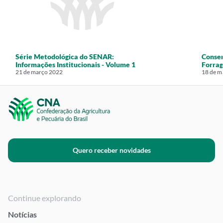
Série Metodológica do SENAR:
Conse
Informações Institucionais - Volume 1
Forrag
21 de março 2022
18 de m
Quero receber novidades
Continue explorando
Notícias