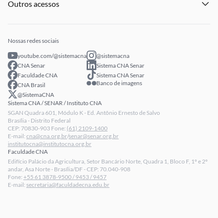
Outros acessos
Notícias
Profissionais Senar
Eventos
Intranet
Senar Play
Publicações
Extranet
Arrecadação
Nossas redes sociais
Fale conosco
youtube.com/@sistemacna
@sistemacna
Política de Privacidade
CNA Senar
Sistema CNA Senar
LGPD - Lei Geral de Proteção de Dados
Faculdade CNA
Sistema CNA Senar
Banco de imagens
CNA Brasil
Relatórios de Transparência Salarial da CNA
@SistemaCNA
Sistema CNA / SENAR / Instituto CNA
SGAN Quadra 601, Módulo K - Ed. Antônio Ernesto de Salvo
Brasília - Distrito Federal
CEP: 70830-903 Fone:
(61) 2109-1400
E-mail:
cna@cna.org.br
/
senar@senar.org.br
institutocna@institutocna.org.br
Faculdade CNA
Edifício Palácio da Agricultura, Setor Bancário Norte, Quadra 1, Bloco F, 1º e 2º
andar, Asa Norte - Brasília/DF - CEP: 70.040-908
Fone:
+55 61 3878-9500 / 9453 / 9457
E-mail:
secretaria@faculdadecna.edu.br