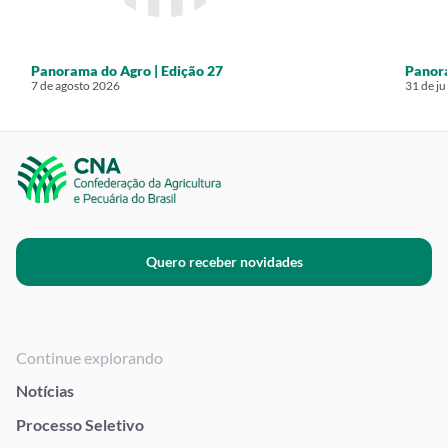
Panorama do Agro | Edição 27
Panora
7 de agosto 2026
31 de j
Quero receber novidades
Continue explorando
Notícias
Processo Seletivo