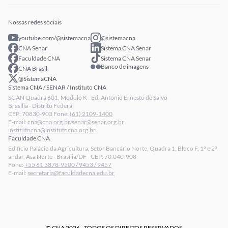
Eventos
Intranet
Senar Play
Publicações
Extranet
Arrecadação
Nossas redes sociais
Fale conosco
youtube.com/@sistemacna
@sistemacna
Política de Privacidade
CNA Senar
Sistema CNA Senar
LGPD - Lei Geral de Proteção de Dados
Faculdade CNA
Sistema CNA Senar
Banco de imagens
CNA Brasil
Relatórios de Transparência Salarial da CNA
@SistemaCNA
Sistema CNA / SENAR / Instituto CNA
SGAN Quadra 601, Módulo K - Ed. Antônio Ernesto de Salvo
Brasília - Distrito Federal
CEP: 70830-903 Fone:
(61) 2109-1400
E-mail:
cna@cna.org.br
/
senar@senar.org.br
institutocna@institutocna.org.br
Faculdade CNA
Edifício Palácio da Agricultura, Setor Bancário Norte, Quadra 1, Bloco F, 1º e 2º
andar, Asa Norte - Brasília/DF - CEP: 70.040-908
Fone:
+55 61 3878-9500 / 9453 / 9457
E-mail:
secretaria@faculdadecna.edu.br
© CNA 2026 - TODOS OS DIREITOS RESERVADOS